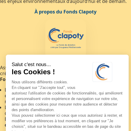
les enjeux environnementaux d’aujourd’hui et de demain.
À propos du Fonds Clapoty
Assureur mutualiste engagé,
Groupama Méditerranée
a
créé le
Fonds Clapoty
pour compléter l’action de sa
Fondation de l’Eau
.
Le Fonds Clapoty soutient des initiatives pédagogiques
et de sensibilisation grand public, en fédérant des
mécènes autour de projets pré-identifiés.
La Fondation de l’Eau Groupama Méditerranée finance
des projets de recherche et d’action sur le terrain.
Ensemble, ils portent une même ambition :
mieux
comprendre l’eau pour mieux la préserver
.