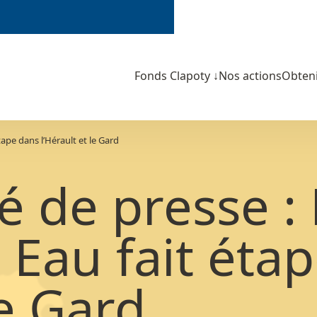
Fonds Clapoty
↓
Nos actions
Obteni
ape dans l’Hérault et le Gard
de presse : 
 Eau fait éta
le Gard