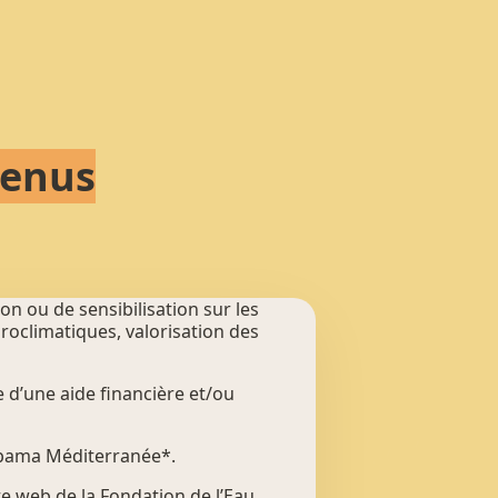
tenus
n ou de sensibilisation sur les
droclimatiques, valorisation des
e d’une aide financière et/ou
oupama Méditerranée*.
ite web de la Fondation de l’Eau