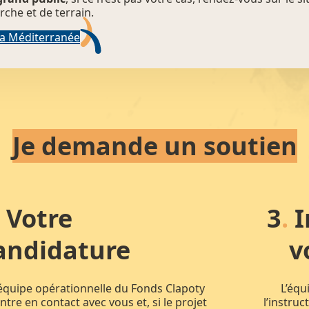
che et de terrain.
ma Méditerranée
Je demande un soutien
.
Votre
3
.
I
andidature
v
’équipe opérationnelle du Fonds Clapoty
L’équ
ntre en contact avec vous et, si le projet
l’instruc