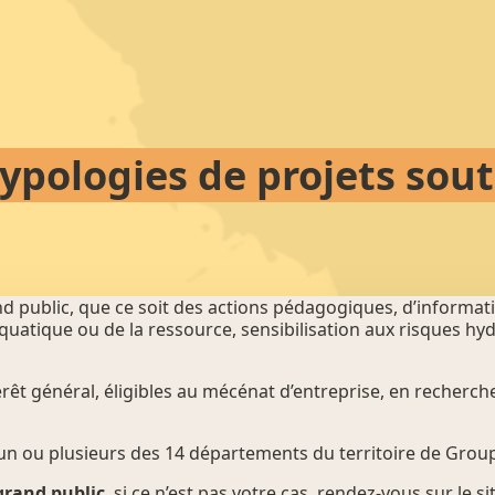
typologies de projets sou
d public, que ce soit des actions pédagogiques, d’informatio
é aquatique ou de la ressource, sensibilisation aux risques hy
rêt général, éligibles au mécénat d’entreprise, en recherch
r un ou plusieurs des 14 départements du territoire de Gr
grand public
, si ce n’est pas votre cas, rendez-vous sur le s