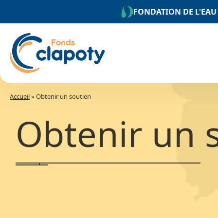
Aller
FONDATION DE L'EAU
au
contenu
Accueil
»
Obtenir un soutien
Obtenir un 