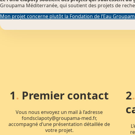
Groupama Méditerranée, qui soutient des projets de recher
Mon projet concerne plutôt la Fondation de l’Eau Groupa
1
.
Premier contact
2
c
Vous nous envoyez un mail à l’adresse
fondsclapoty@groupama-med.fr,
accompagné d’une présentation détaillée de
L
votre projet.
re