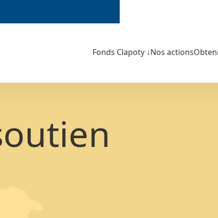
Fonds Clapoty
↓
Nos actions
Obteni
soutien